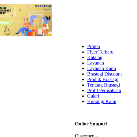
Promo
Flyer Terbaru
Katalog
Layanan
Layanan Kami
Brastagi Discount
Produk Brastagi
Tentang Brastagi
Profil Perusahaan
Galeri
Hubungi Kami
Online Support
Customer